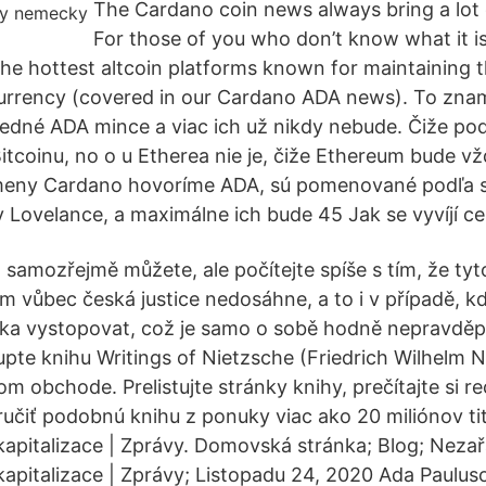
The Cardano coin news always bring a lot 
For those of you who don’t know what it is
 the hottest altcoin platforms known for maintaining 
urrency (covered in our Cardano ADA news). To zna
edné ADA mince a viac ich už nikdy nebude. Čiže pod
tcoinu, no o u Etherea nie je, čiže Ethereum bude vž
eny Cardano hovoríme ADA, sú pomenované podľa slá
Lovelance, a maximálne ich bude 45 Jak se vyvíjí c
to samozřejmě můžete, ale počítejte spíše s tím, že tyt
am vůbec česká justice nedosáhne, a to i v případě, kd
ka vystopovat, což je samo o sobě hodně nepravděpo
Kupte knihu Writings of Nietzsche (Friedrich Wilhelm 
m obchode. Prelistujte stránky knihy, prečítajte si re
ručiť podobnú knihu z ponuky viac ako 20 miliónov ti
 kapitalizace | Zprávy. Domovská stránka; Blog; Nez
 kapitalizace | Zprávy; Listopadu 24, 2020 Ada Paulus