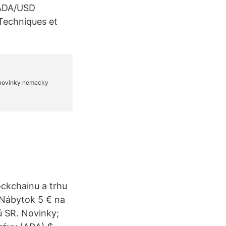
 ADA/USD
Techniques et
ockchainu a trhu
 Nábytok 5 € na
ú SR. Novinky;