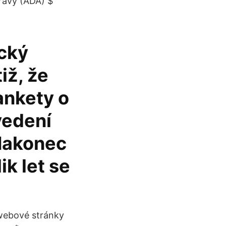
právy (ADA) $
ecký
iž, že
ankety o
vedení
 Nakonec
ik let se
 webové stránky