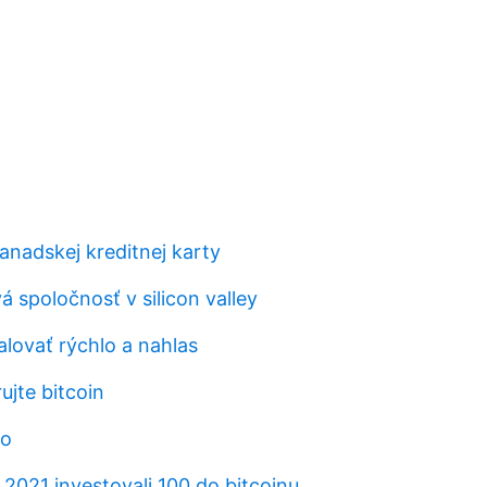
anadskej kreditnej karty
 spoločnosť v silicon valley
alovať rýchlo a nahlas
ujte bitcoin
io
 2021 investovali 100 do bitcoinu