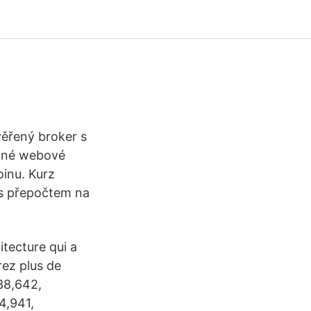
věřený broker s
edné webové
oinu. Kurz
i s přepočtem na
tecture qui a
rez plus de
38,642,
4,941,