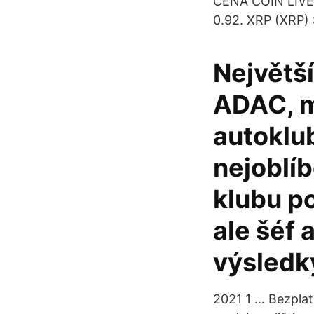
CENA COIN LIVE. 
0.92. XRP (XRP) 
Největš
ADAC, m
autoklu
nejoblíb
klubu p
ale šéf 
výsledky
2021 1 … Bezplat