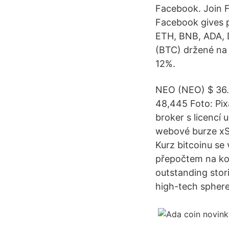
Facebook. Join 
Facebook gives 
ETH, BNB, ADA, D
(BTC) držené na 
12%.
NEO (NEO) $ 36.
48,445 Foto: Pix
broker s licencí
webové burze xSt
Kurz bitcoinu se 
přepočtem na kor
outstanding stor
high-tech sphere