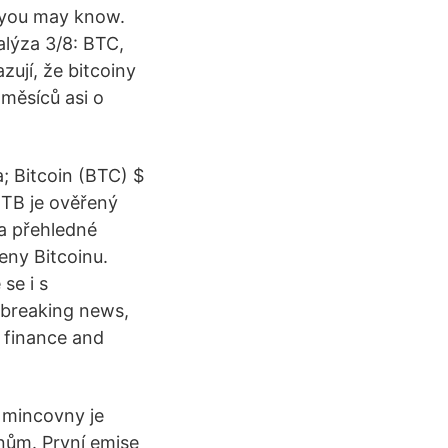
 you may know.
lýza 3/8: BTC,
ují, že bitcoiny
měsíců asi o
 Bitcoin (BTC) $
XTB je ověřený
a přehledné
eny Bitcoinu.
se i s
 breaking news,
 finance and
é mincovny je
nům. První emise