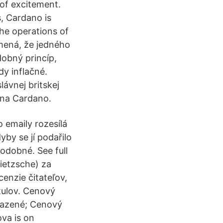
of excitement.
, Cardano is
the operations of
mená, že jedného
obný princíp,
dy inflačné.
vnej britskej
ena Cardano.
o emaily rozesílá
yby se jí podařilo
dobné. See full
Nietzsche) za
cenzie čitateľov,
tulov. Cenový
ařazené; Cenový
ova is on