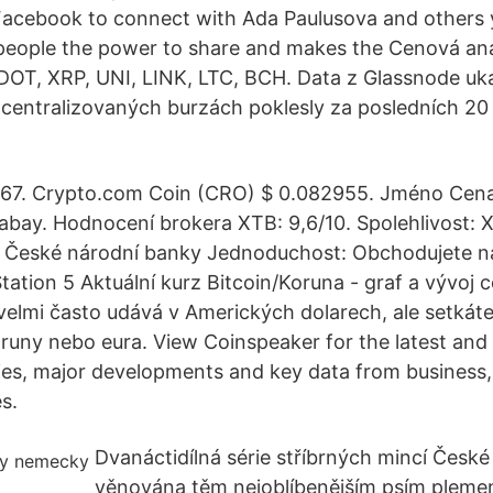
Facebook to connect with Ada Paulusova and others
people the power to share and makes the Cenová ana
OT, XRP, UNI, LINK, LTC, BCH. Data z Glassnode ukaz
centralizovaných burzách poklesly za posledních 20 
67. Crypto.com Coin (CRO) $ 0.082955. Jméno Cena;
abay. Hodnocení brokera XTB: 9,6/10. Spolehlivost: 
 u České národní banky Jednoduchost: Obchodujete n
ation 5 Aktuální kurz Bitcoin/Koruna - graf a vývoj c
velmi často udává v Amerických dolarech, ale setkáte 
uny nebo eura. View Coinspeaker for the latest and
ies, major developments and key data from business,
s.
Dvanáctidílná série stříbrných mincí Česk
věnována těm nejoblíbenějším psím pleme