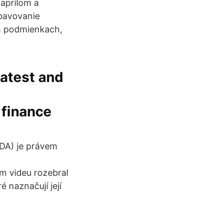
 aprílom a
ybavovanie
ch podmienkach,
latest and
 finance
DA) je právem
m videu rozebral
é naznačují její