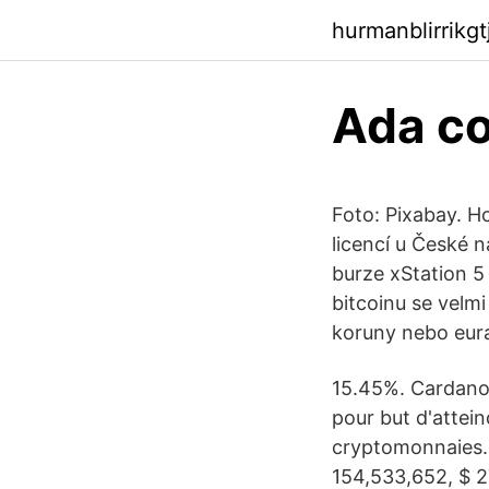
hurmanblirrikgt
Ada co
Foto: Pixabay. H
licencí u České
burze xStation 5 
bitcoinu se velm
koruny nebo eur
15.45%. Cardano 
pour but d'attei
cryptomonnaies. 
154,533,652, $ 2