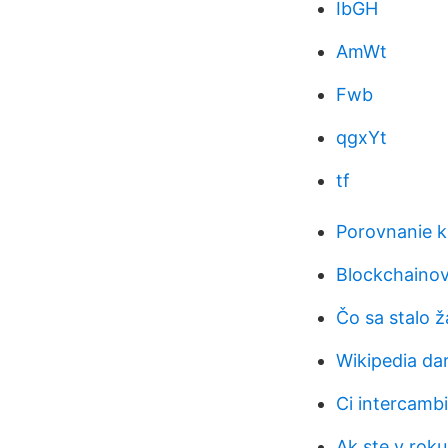
IbGH
AmWt
Fwb
qgxYt
tf
Porovnanie k
Blockchainová
Čo sa stalo ž
Wikipedia dar
Ci intercamb
Ak ste v roku