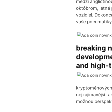
medzi angličtino
októbrom, letné 
vozidiel. Dokonc
vaše pneumatiky
breaking n
developme
and high-
kryptoměnových 
nejzajímavější fa
možnou perspekt