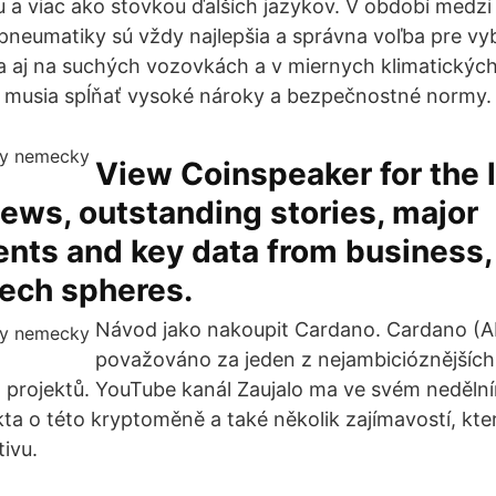
u a viac ako stovkou ďalších jazykov. V období medzi
pneumatiky sú vždy najlepšia a správna voľba pre v
a aj na suchých vozovkách a v miernych klimatický
 musia spĺňať vysoké nároky a bezpečnostné normy.
View Coinspeaker for the 
ews, outstanding stories, major
nts and key data from business,
tech spheres.
Návod jako nakoupit Cardano. Cardano (A
považováno za jeden z nejambicióznějších
projektů. YouTube kanál Zaujalo ma ve svém nedělní
kta o této kryptoměně a také několik zajímavostí, kter
ivu.