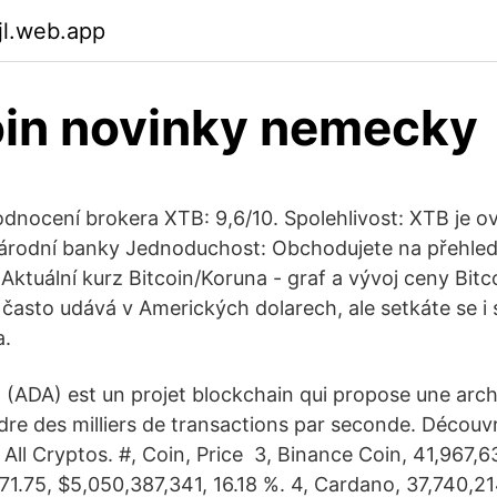
jl.web.app
in novinky nemecky
odnocení brokera XTB: 9,6/10. Spolehlivost: XTB je o
 národní banky Jednoduchost: Obchodujete na přehl
Aktuální kurz Bitcoin/Koruna - graf a vývoj ceny Bitc
i často udává v Amerických dolarech, ale setkáte se 
a.
(ADA) est un projet blockchain qui propose une archi
ndre des milliers de transactions par seconde. Découv
All Cryptos. #, Coin, Price 3, Binance Coin, 41,967,6
71.75, $5,050,387,341, 16.18 %. 4, Cardano, 37,740,21