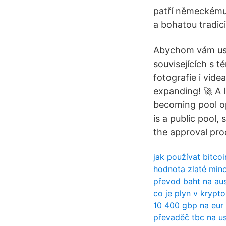
patří německému
a bohatou tradici.
Abychom vám usna
souvisejících s 
fotografie i vid
expanding! 🚀 A 
becoming pool op
is a public pool,
the approval proc
jak používat bitcoi
hodnota zlaté min
převod baht na aus
co je plyn v krypt
10 400 gbp na eur
převaděč tbc na u