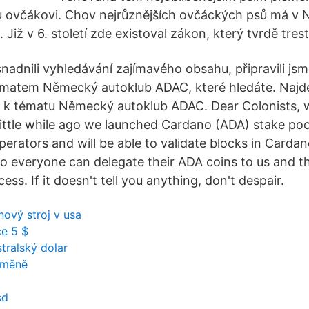
 ovčákovi. Chov nejrůznějších ovčáckých psů má v
 Již v 6. století zde existoval zákon, který tvrdě tresta
dnili vyhledávání zajímavého obsahu, připravili js
tématem Německý autoklub ADAC, které hledáte. Najde
ea k tématu Německý autoklub ADAC. Dear Colonists, 
little while ago we launched Cardano (ADA) stake poo
erators and will be able to validate blocks in Carda
 so everyone can delegate their ADA coins to us and th
ess. If it doesn't tell you anything, don't despair.
nový stroj v usa
ce 5 $
tralský dolar
oměně
sd