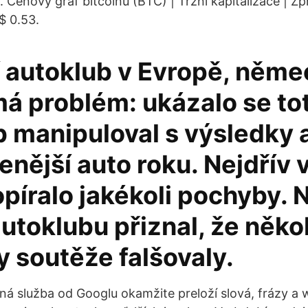
Cenový graf bitcoinů (BTC) | Tržní kapitalizace | Z
$ 0.53.
í autoklub v Evropě, něm
á problém: ukázalo se tot
b manipuloval s výsledky 
enější auto roku. Nejdřív 
opíralo jakékoli pochyby.
autoklubu přiznal, že někol
 soutěže falšovaly.
ná služba od Googlu okamžite preloží slová, frázy a