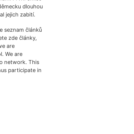
 Německu dlouhou
l jejich zabití.
me seznam článků
te zde články,
we are
l. We are
no network. This
us participate in