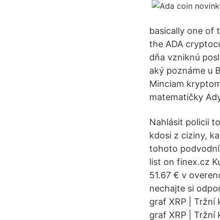
basically one of
the ADA cryptoc
dňa vzniknú posl
aký poznáme u Bi
Minciam kryptom
matematičky Ady 
Nahlásit policii 
kdosi z ciziny, k
tohoto podvodní
list on finex.cz 
51.67 € v overeno
nechajte si odpo
graf XRP | Tržní
graf XRP | Tržní