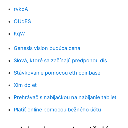
rvkdA
OUdES
KqW
Genesis vision budúca cena
Slová, ktoré sa začínajú predponou dis
Stávkovanie pomocou eth coinbase
Xlm do et
Prehrávač s nabíjačkou na nabíjanie tabliet
Platiť online pomocou bežného účtu