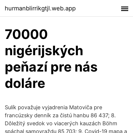
hurmanblirrikgtjl.web.app
70000
nigérijských
peňazí pre nás
doláre
Sulík považuje vyjadrenia Matoviča pre
francúzsky denník za čistú hanbu 86 437; 8.
Dôležitý svedok vo viacerých kauzách Böhm
spáchal samovraždu 85 703; 9. Covid-19 mapa a