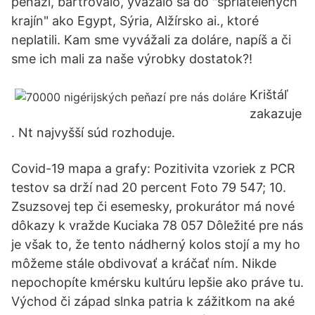
peňazí, bártrovalo, yvážalo sa do "spriatelených
krajín" ako Egypt, Sýria, Alžírsko ai., ktoré
neplatili. Kam sme vyvážali za doláre, napíš a či
sme ich mali za naše výrobky dostatok?!
Krištáľ
zakazuje
. Nt najvyšší súd rozhoduje.
Covid-19 mapa a grafy: Pozitivita vzoriek z PCR
testov sa drží nad 20 percent Foto 79 547; 10.
Zsuzsovej tep či esemesky, prokurátor má nové
dôkazy k vražde Kuciaka 78 057 Dôležité pre nás
je však to, že tento nádherný kolos stojí a my ho
môžeme stále obdivovať a kráčať ním. Nikde
nepochopíte kmérsku kultúru lepšie ako práve tu.
Východ či západ slnka patria k zážitkom na aké