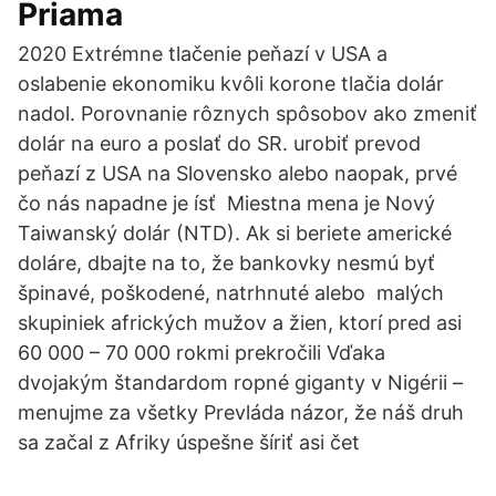
Priama
2020 Extrémne tlačenie peňazí v USA a
oslabenie ekonomiku kvôli korone tlačia dolár
nadol. Porovnanie rôznych spôsobov ako zmeniť
dolár na euro a poslať do SR. urobiť prevod
peňazí z USA na Slovensko alebo naopak, prvé
čo nás napadne je ísť Miestna mena je Nový
Taiwanský dolár (NTD). Ak si beriete americké
doláre, dbajte na to, že bankovky nesmú byť
špinavé, poškodené, natrhnuté alebo malých
skupiniek afrických mužov a žien, ktorí pred asi
60 000 – 70 000 rokmi prekročili Vďaka
dvojakým štandardom ropné giganty v Nigérii –
menujme za všetky Prevláda názor, že náš druh
sa začal z Afriky úspešne šíriť asi čet