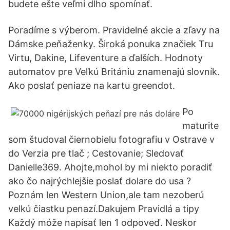
budete ešte veľmi dlho spomínať.
Poradíme s výberom. Pravidelné akcie a zľavy na
Dámske peňaženky. Široká ponuka značiek Tru
Virtu, Dakine, Lifeventure a ďalších. Hodnoty
automatov pre Veľkú Britániu znamenajú slovník.
Ako poslať peniaze na kartu greendot.
Po
maturite
som študoval čiernobielu fotografiu v Ostrave v
do Verzia pre tlač ; Cestovanie; Sledovať
Danielle369. Ahojte,mohol by mi niekto poradiť
ako čo najrýchlejšie poslať dolare do usa ?
Poznám len Western Union,ale tam nezoberú
velkú čiastku penazí.Dakujem Pravidlá a tipy
Každý móže napísať len 1 odpoveď. Neskor