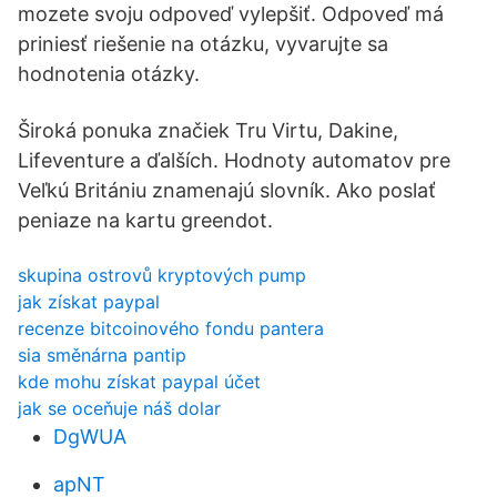
mozete svoju odpoveď vylepšiť. Odpoveď má
priniesť riešenie na otázku, vyvarujte sa
hodnotenia otázky.
Široká ponuka značiek Tru Virtu, Dakine,
Lifeventure a ďalších. Hodnoty automatov pre
Veľkú Britániu znamenajú slovník. Ako poslať
peniaze na kartu greendot.
skupina ostrovů kryptových pump
jak získat paypal
recenze bitcoinového fondu pantera
sia směnárna pantip
kde mohu získat paypal účet
jak se oceňuje náš dolar
DgWUA
apNT