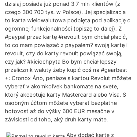
dzisiaj posiada już ponad 3 7 mln klientów (z
czego 300 700 tys. w Polsce). Jej specjalizacja
to karta wielowalutowa podpięta pod aplikację o
ogromnej funkcjonalności (opiszę to dalej). Z
#paypal przez kartę #revoult bym chciał płacić,
to co mam powiązać z paypalem? swoją kartę i
revoult, czy do karty revoult powiązać swoją,
czy jak? #kiciochpyta Bo bym chciał lepszy
przelicznik waluty żeby kupić coś na #gearbest
+: Cronox Áno, peniaze s kartou Revolut môžete
vyberať v akomkoľvek bankomate na svete,
ktorý akceptuje karty Mastercard alebo Visa. S
osobným účtom môžete vyberať bezplatne
hotovosť až do výšky 600 EUR mesačne v
závislosti od toho, aký druh karty máte.
Aby dodać kartę z