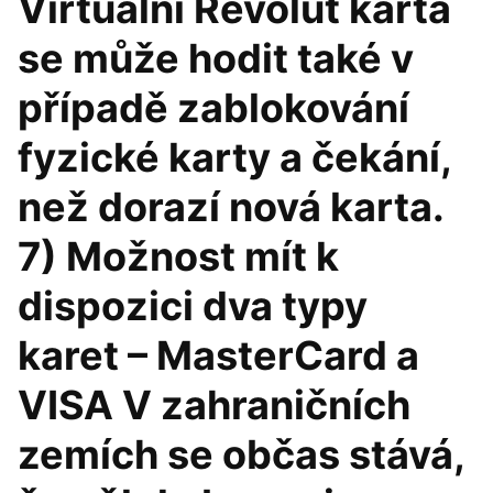
Virtuální Revolut karta
se může hodit také v
případě zablokování
fyzické karty a čekání,
než dorazí nová karta.
7) Možnost mít k
dispozici dva typy
karet – MasterCard a
VISA V zahraničních
zemích se občas stává,