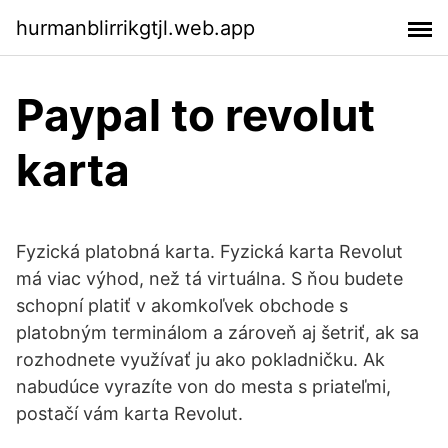
hurmanblirrikgtjl.web.app
Paypal to revolut
karta
Fyzická platobná karta. Fyzická karta Revolut
má viac výhod, než tá virtuálna. S ňou budete
schopní platiť v akomkoľvek obchode s
platobným terminálom a zároveň aj šetriť, ak sa
rozhodnete využívať ju ako pokladničku. Ak
nabudúce vyrazíte von do mesta s priateľmi,
postačí vám karta Revolut.