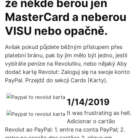
že někde berou jen
MasterCard a neberou
VISU nebo opačně.
Avšak pokud půjdete běžným přístupem přes
platební bránu, pak by jim mělo být jedno, jestli
vybíráte peníze na Revolutku, nebo nějaký Aby
dodać kartę Revolut: Zaloguj się na swoje konto
PayPal. Przejdź do sekcji Cards (Karty).
1/14/2019
It was frustrating as hell.
Adicionar o cartão
Revolut ao PayPal: 1. entre na conta PayPal; 2.
entre na secção dos cartões 3. clique em