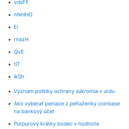
vdsFF
nNHHO
Ei
rnazH
QvE
tlT
ikSh
Význam politiky ochrany súkromia v urdu
Ako vyberať peniaze z peňaženky coinbase
na bankový účet
Purpurový krátky bodec v hodnote