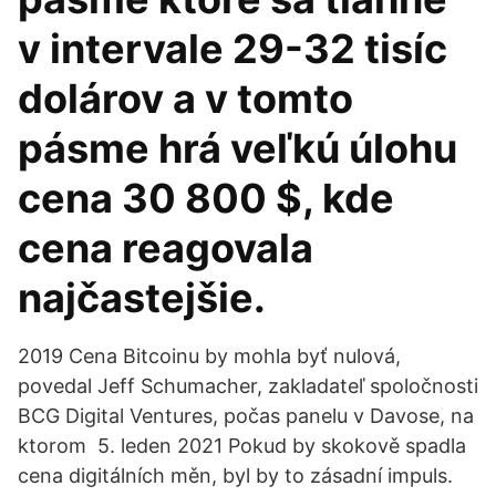
v intervale 29-32 tisíc
dolárov a v tomto
pásme hrá veľkú úlohu
cena 30 800 $, kde
cena reagovala
najčastejšie.
2019 Cena Bitcoinu by mohla byť nulová,
povedal Jeff Schumacher, zakladateľ spoločnosti
BCG Digital Ventures, počas panelu v Davose, na
ktorom 5. leden 2021 Pokud by skokově spadla
cena digitálních měn, byl by to zásadní impuls.