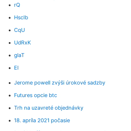
rQ
HscIb
CqU
UdRxK
glaT
EI
Jerome powell zvýši úrokové sadzby
Futures opcie btc
Trh na uzavreté objednávky
18. apríla 2021 počasie