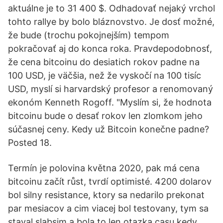
aktuálne je to 31 400 $. Odhadovať nejaký vrchol
tohto rallye by bolo bláznovstvo. Je dosť možné,
že bude (trochu pokojnejším) tempom
pokračovať aj do konca roka. Pravdepodobnosť,
že cena bitcoinu do desiatich rokov padne na
100 USD, je väčšia, než že vyskočí na 100 tisíc
USD, myslí si harvardský profesor a renomovaný
ekonóm Kenneth Rogoff. "Myslím si, že hodnota
bitcoinu bude o desať rokov len zlomkom jeho
súčasnej ceny. Kedy už Bitcoin konečne padne?
Posted 18.
Termín je polovina května 2020, pak má cena
bitcoinu začít růst, tvrdí optimisté. 4200 dolarov
bol silny resistance, ktory sa nedarilo prekonat
par mesiacov a cim viacej bol testovany, tym sa
staval slabsim a bola to len otazka casu kedy