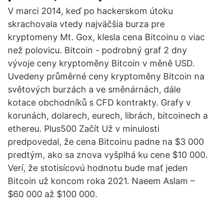
V marci 2014, keď po hackerskom útoku
skrachovala vtedy najväčšia burza pre
kryptomeny Mt. Gox, klesla cena Bitcoinu o viac
než polovicu. Bitcoin - podrobný graf 2 dny
vývoje ceny kryptoměny Bitcoin v měně USD.
Uvedeny průměrné ceny kryptoměny Bitcoin na
světových burzách a ve směnárnách, dále
kotace obchodníků s CFD kontrakty. Grafy v
korunách, dolarech, eurech, librách, bitcoinech a
ethereu. Plus500 Začít Už v minulosti
predpovedal, že cena Bitcoinu padne na $3 000
predtým, ako sa znova vyšplhá ku cene $10 000.
Verí, že stotisícovú hodnotu bude mať jeden
Bitcoin už koncom roka 2021. Naeem Aslam –
$60 000 až $100 000.