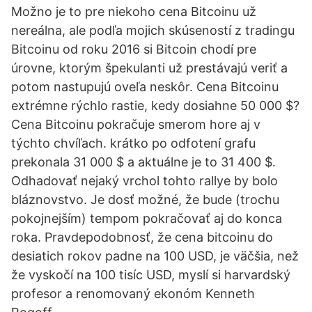
Možno je to pre niekoho cena Bitcoinu už
nereálna, ale podľa mojich skúseností z tradingu
Bitcoinu od roku 2016 si Bitcoin chodí pre
úrovne, ktorým špekulanti už prestávajú veriť a
potom nastupujú oveľa neskôr. Cena Bitcoinu
extrémne rýchlo rastie, kedy dosiahne 50 000 $?
Cena Bitcoinu pokračuje smerom hore aj v
týchto chvíľach. krátko po odfotení grafu
prekonala 31 000 $ a aktuálne je to 31 400 $.
Odhadovať nejaký vrchol tohto rallye by bolo
bláznovstvo. Je dosť možné, že bude (trochu
pokojnejším) tempom pokračovať aj do konca
roka. Pravdepodobnosť, že cena bitcoinu do
desiatich rokov padne na 100 USD, je väčšia, než
že vyskočí na 100 tisíc USD, myslí si harvardský
profesor a renomovaný ekonóm Kenneth