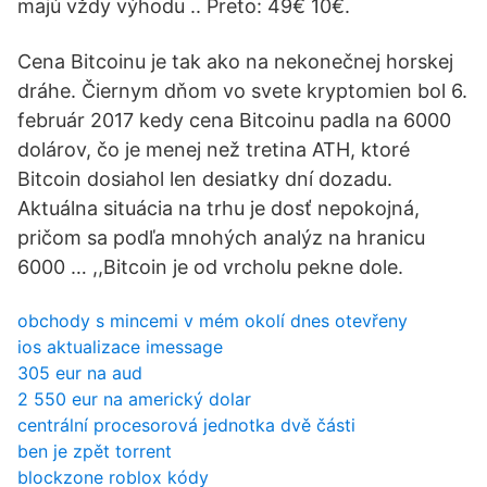
majú vždy výhodu .. Preto: 49€ 10€.
Cena Bitcoinu je tak ako na nekonečnej horskej
dráhe. Čiernym dňom vo svete kryptomien bol 6.
február 2017 kedy cena Bitcoinu padla na 6000
dolárov, čo je menej než tretina ATH, ktoré
Bitcoin dosiahol len desiatky dní dozadu.
Aktuálna situácia na trhu je dosť nepokojná,
pričom sa podľa mnohých analýz na hranicu
6000 … ,,Bitcoin je od vrcholu pekne dole.
obchody s mincemi v mém okolí dnes otevřeny
ios aktualizace imessage
305 eur na aud
2 550 eur na americký dolar
centrální procesorová jednotka dvě části
ben je zpět torrent
blockzone roblox kódy