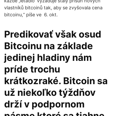
každé ,letadlo' vyžaduje stálý přísun nových
vlastníků bitcoinů tak, aby se zvyšovala cena
bitcoinu,“ píše ve 6. okt.
Predikovať však osud
Bitcoinu na základe
jedinej hladiny nám
príde trochu
krátkozraké. Bitcoin sa
už niekoľko týždňov
drží v podpornom
pásme ktoré sa tiahne