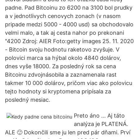
padne. Pad Bitcoinu zo 6200 na 3100 bol prudky
a v jednotlivych cenovych zonach (v nasom
pripade medzi 5000 - 4000 usd) sa obchodovalo
velmi malo, a tak aj cesta nahor po prekonani
"4200 Zdroj: AIER Foto:getty images 25. 11. 2020
- Bitcoin svoju hodnotu raketovo zvyšuje. V
polovici marca sa hýbal okolo 4840 dolárov,
dnes vyše 18000. Za posledný rok sa cena
Bitcoinu zdvojnásobila a zaznamenala rast
takmer 10 000 dolárov, pričom viac ako polovicu
tejto hodnoty si kryptomena pripísala za
posledný mesiac.
Preto áno … Aj táto
analýza je PLATENÁ.
ALE 🙂 Dokončili sme ju len pred pár dňami. Prví