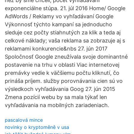
než by sme chceli, počet vyhľadávaní
exponenciálne stúpa. 21. júl 2016 Home/ Google
AdWords / Reklamy vo vyhľadávaní Google
Výkonnosť týchto kampaní sa jednoducho
sleduje cez počty stiahnutých za klik a teda aj
celkové náklady; vaša reklama sa zobrazuje aj s
reklamami konkurencie&nbs 27. jún 2017
Spoločnosť Google zneužívala svoje dominantné
postavenie na trhu v oblasti Viac internetovej
premávky vedie k väčšiemu počtu kliknutí, čo
prináša príjem. služby porovnávania cien sú vo
výsledkoch vyhľadávania Goog 27. jún 2015
Zmena pozícií webu by sa mala týkať len
vyhľadávania na mobilných zariadeniach.
pascalová mince
novinky o kryptoměně v usa