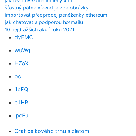
jak těžit hvězdné lumeny xlm
šťastný pátek víkend je zde obrázky
importovat předprodej peněženky ethereum
jak chatovat s podporou hotmailu
10 nejdražších akcií roku 2021
dyFMC
wuWgl
HZoX
oc
iIpEQ
cJHR
lpcFu
Graf celkového trhu s zlatom