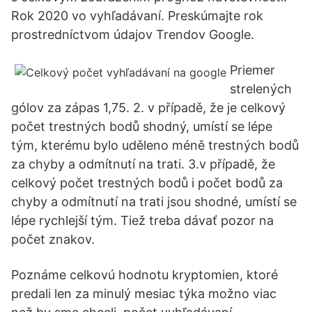
Rok 2020 vo vyhľadávaní. Preskúmajte rok
prostredníctvom údajov Trendov Google.
Priemer
strelených
gólov za zápas 1,75. 2. v případě, že je celkový
počet trestných bodů shodný, umístí se lépe
tým, kterému bylo uděleno méně trestných bodů
za chyby a odmítnutí na trati. 3.v případě, že
celkový počet trestných bodů i počet bodů za
chyby a odmítnutí na trati jsou shodné, umístí se
lépe rychlejší tým. Tiež treba dávať pozor na
počet znakov.
Poznáme celkovú hodnotu kryptomien, ktoré
predali len za minulý mesiac týka možno viac