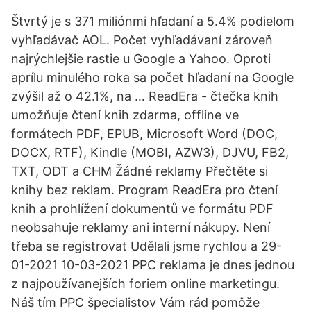
Štvrtý je s 371 miliónmi hľadaní a 5.4% podielom
vyhľadávač AOL. Počet vyhľadávaní zároveň
najrýchlejšie rastie u Google a Yahoo. Oproti
aprílu minulého roka sa počet hľadaní na Google
zvýšil až o 42.1%, na … ReadEra - čtečka knih
umožňuje čtení knih zdarma, offline ve
formátech PDF, EPUB, Microsoft Word (DOC,
DOCX, RTF), Kindle (MOBI, AZW3), DJVU, FB2,
TXT, ODT a CHM Žádné reklamy Přečtěte si
knihy bez reklam. Program ReadEra pro čtení
knih a prohlížení dokumentů ve formátu PDF
neobsahuje reklamy ani interní nákupy. Není
třeba se registrovat Udělali jsme rychlou a 29-
01-2021 10-03-2021 PPC reklama je dnes jednou
z najpoužívanejších foriem online marketingu.
Náš tím PPC špecialistov Vám rád pomôže