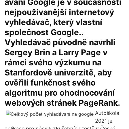
ávání Google je v současnosti
nejpoužívanější internetový
vyhledávač, který vlastní
společnost Google..
Vyhledávač původně navrhli
Sergey Brin a Larry Page v
rámci svého výzkumu na
Stanfordově univerzitě, aby
ověřili funkčnost svého
algoritmu pro ohodnocování
webových stránek PageRank.
Autoškola
2021 je
aplikace pro nácvik zkušebních testů v České